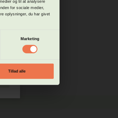
 medier og til at analysere
g og
nden for sociale medier,
e oplysninger, du har givet
 ikke
t
Marketing
res
Tillad alle
uk