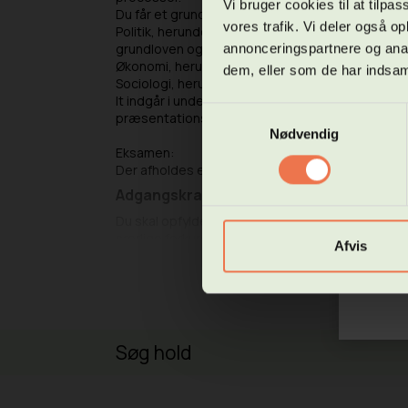
Vi bruger cookies til at tilpas
Ansøg
Du får et grundlæggende kendskab til samfund
Hf se
vores trafik. Vi deler også 
Politik, herunder demokrati og menneskerettighed
grundloven og retsvæsenet
annonceringspartnere og anal
Vi sta
Økonomi, herunder velfærdssamfundet og finan
dem, eller som de har indsaml
Sociologi, herunder livsformer samt sociale og ku
Vær o
It indgår i undervisningen og bruges til inform
har t
Samtykkevalg
præsentationsværktøj.
bille
Nødvendig
Eksamen:
Hvis 
Der afholdes en mundtlig prøve på samfundsfag,
studi
Adgangskrav
Dette
Du skal opfylde de generelle optagelsesbetingel
https
særlige forkundskaber.
Afvis
L
Søg hold