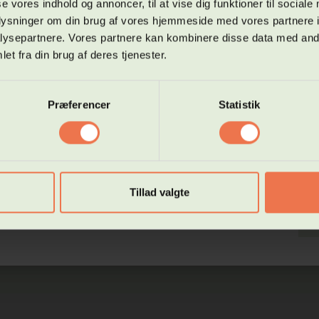
se vores indhold og annoncer, til at vise dig funktioner til sociale
ning om optagelse via webshop kan kun ske til Hf-online, på Hf-enkeltfa
smæssige processer og modeller og undervises i emnerne:
lvstudie.
oplysninger om din brug af vores hjemmeside med vores partnere i
er, det politiske system og de politiske partier,
ysepartnere. Vores partnere kan kombinere disse data med andr
rter indskrivning til hf online den 8. april og øvrige hold den 27. april
sloven
et fra din brug af deres tjenester.
lturelle forskelle i Danmark
pmærksom på at du skal uploade dine tidligere eksamensbeviser, hvis du
ationssøgning og som kommunikations- og
aget det lavere niveau hos Hf og VUC Roskilde - Køge. Du kan evt. tage e
de af eksamensbeviset med din telefon og uploade.
Præferencer
Statistik
du skal optages på andre hold, skal du booke en tid til en samtale hos vo
 niveau G
evejledere.
 gøres via vores hjemmeside:
ser, blandt andet være fyldt 18 år. Derudover kræves ingen
://www.hfvucroskilde.dk/vejledning/book-tid-hos-en-vejleder
Tillad valgte
ÆS MERE
L