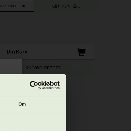
Gå til kurv
0
VUCROSKILDE.DK
Din Kurv
Kurven er tom!
Om