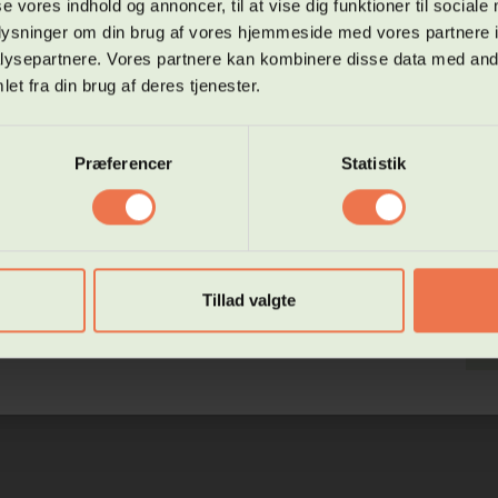
se vores indhold og annoncer, til at vise dig funktioner til sociale
ning om optagelse via webshop kan kun ske til Hf-online, på Hf-enkeltfa
lvstudie.
oplysninger om din brug af vores hjemmeside med vores partnere i
ysepartnere. Vores partnere kan kombinere disse data med andr
rter indskrivning til hf online den 8. april og øvrige hold den 27. april
et fra din brug af deres tjenester.
pmærksom på at du skal uploade dine tidligere eksamensbeviser, hvis du
aget det lavere niveau hos Hf og VUC Roskilde - Køge. Du kan evt. tage e
fremmøde hold
Vis kun hold der kan købes i webshopp
de af eksamensbeviset med din telefon og uploade.
Præferencer
Statistik
du skal optages på andre hold, skal du booke en tid til en samtale hos vo
evejledere.
Afdeling
 gøres via vores hjemmeside:
://www.hfvucroskilde.dk/vejledning/book-tid-hos-en-vejleder
Fag
Tillad valgte
L
Undervisningssted