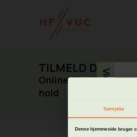
TILMELD DIG FAG
Vigtig info
Online tilmelding til
Ve
hold
Kø
Samtykke
I den
* For
* Alm
* Høj
Denne hjemmeside bruger c