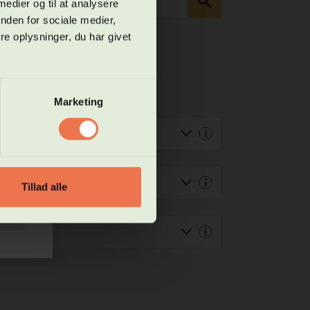
 medier og til at analysere
g og
nden for sociale medier,
e oplysninger, du har givet
 ikke
t
en
Marketing
res
Tillad alle
uk