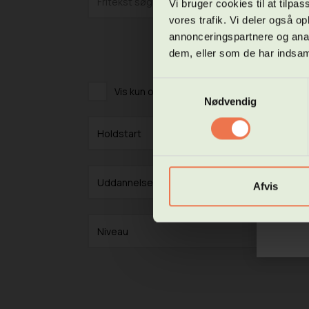
Vi bruger cookies til at tilpas
Ansøg
Hf se
vores trafik. Vi deler også 
annonceringspartnere og anal
Vi sta
dem, eller som de har indsaml
Vær o
har t
Samtykkevalg
Vis kun onlinehold
Vis kun 
bille
Nødvendig
Hvis 
studi
Holdstart
Dette
https
Uddannelsestype - Bemærk Hf = Gym
Afvis
Niveau