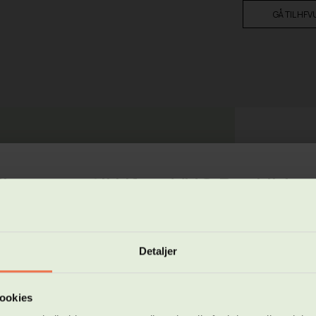
GÅ TIL HF
 OG HOLD
HAR DU 
 HF, se AVU- og FVU-
lkommen til Hf og VUC Roskilde -
Ring, skri
ges webshop
Detaljer
ne webshop kan du se vores hold på følgende uddannelsestyper:
beredende voksenundervisning (FVU)
en voksenuddannelse (AVU)
ere forberedelseseksamen (HF)
ookies