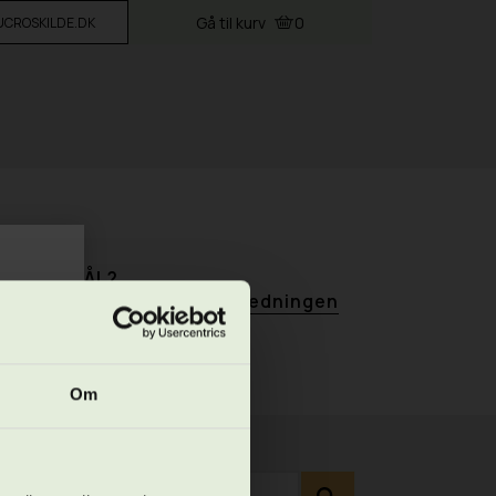
Gå til kurv
0
VUCROSKILDE.DK
SPØRGSMÅL?
v eller book en tid med vejledningen
Om