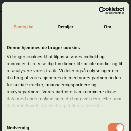
0
GÅ TIL HFVUCROSKILDE.DK
Samtykke
Detaljer
Om
Luk
Velkommen til Hf og VUC
Denne hjemmeside bruger cookies
Naturvidenskab, E, E
Roskilde - Køges
Vi bruger cookies til at tilpasse vores indhold og
Vigtig info
annoncer, til at vise dig funktioner til sociale medier og til
webshop
at analysere vores trafik. Vi deler også oplysninger om
TIL SØGNING
din brug af vores hjemmeside med vores partnere inden
for sociale medier, annonceringspartnere og
I denne webshop kan du se vores hold på følgende
Pris: DKK 150,00
uddannelsestyper:
analysepartnere. Vores partnere kan kombinere disse
* Forberedende voksenundervisning (FVU)
data med andre oplysninger, du har givet dem, eller som
Om faget
* Almen voksenuddannelse (AVU)
de har indsamlet fra din brug af deres tjenester.
* Højere forberedelseseksamen (HF)
Du får viden om energi i samfundet med fokus på samfundets
Ansøgning om optagelse via webshop kan kun ske til Hf-
energiressourcer og indvirkningerne på klima og miljø.
Samtykkevalg
online, på Hf-enkeltfag og Hf selvstudie.
Naturvidenskab integrerer emner fra biologi, kemi, fysik og
Nødvendig
naturgeografi og giver dig et grundlag for at forstå og deltage