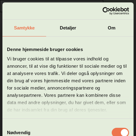
0
GÅ TIL HFVUCROSKILDE.DK
Samtykke
Detaljer
Om
Luk
Velkommen til Hf og VUC
Denne hjemmeside bruger cookies
Roskilde - Køges
Din kurv
Vi bruger cookies til at tilpasse vores indhold og
Vigtig info
annoncer, til at vise dig funktioner til sociale medier og til
webshop
at analysere vores trafik. Vi deler også oplysninger om
1
2
3
4
5
din brug af vores hjemmeside med vores partnere inden
for sociale medier, annonceringspartnere og
I denne webshop kan du se vores hold på følgende
DKK 0,00
I alt
uddannelsestyper:
analysepartnere. Vores partnere kan kombinere disse
* Forberedende voksenundervisning (FVU)
data med andre oplysninger, du har givet dem, eller som
+ gebyr for betaling
* Almen voksenuddannelse (AVU)
de har indsamlet fra din brug af deres tjenester.
* Højere forberedelseseksamen (HF)
Ansøgning om optagelse via webshop kan kun ske til Hf-
Samtykkevalg
online, på Hf-enkeltfag og Hf selvstudie.
Nødvendig