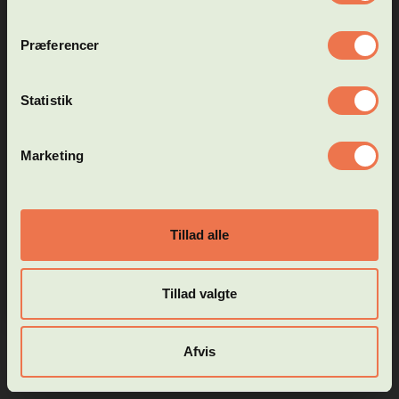
Vi starter indskrivning til hf online den 8. april og øvrige
hold den 27. april
Præferencer
Vær opmærksom på at du skal uploade dine tidligere
eksamensbeviser, hvis du ikke har taget det lavere
handels- og til­meld­ings­be­
Jeg accepterer
niveau hos Hf og VUC Roskilde - Køge. Du kan evt. tage
Statistik
ting­el­se­rne
et billede af eksamensbeviset med din telefon og
uploade.
Hvis du skal optages på andre hold, skal du booke en tid
Marketing
TIL SØGNING
til en samtale hos vores studievejledere.
Dette gøres via vores hjemmeside:
https://www.hfvucroskilde.dk/vejledning/book-tid-hos-
en-vejleder
Tillad alle
Tillad valgte
Afvis