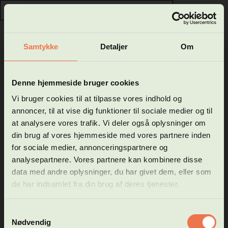
0
GÅ TIL HFVUCROSKILDE.DK
Samtykke
Detaljer
Om
Luk
Velkommen til Hf og VUC
Denne hjemmeside bruger cookies
Matematik, Basis
Roskilde - Køges
Vi bruger cookies til at tilpasse vores indhold og
Vigtig info
annoncer, til at vise dig funktioner til sociale medier og til
webshop
at analysere vores trafik. Vi deler også oplysninger om
TIL SØGNING
din brug af vores hjemmeside med vores partnere inden
for sociale medier, annonceringspartnere og
I denne webshop kan du se vores hold på følgende
Pris: DKK 150,00
uddannelsestyper:
analysepartnere. Vores partnere kan kombinere disse
* Forberedende voksenundervisning (FVU)
data med andre oplysninger, du har givet dem, eller som
Om faget
* Almen voksenuddannelse (AVU)
de har indsamlet fra din brug af deres tjenester.
* Højere forberedelseseksamen (HF)
I undervisningen vil du opleve, hvordan de matematiske
Ansøgning om optagelse via webshop kan kun ske til Hf-
begreber bliver brugt i mange forskellige
Samtykkevalg
online, på Hf-enkeltfag og Hf selvstudie.
hverdagssammenhænge.
Nødvendig