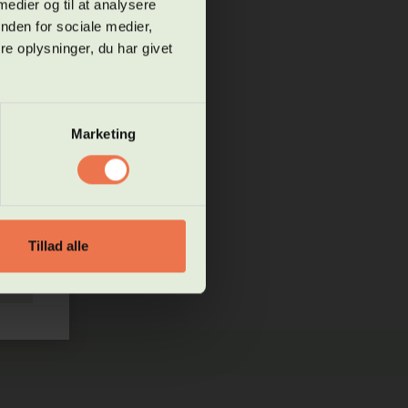
 medier og til at analysere
g og
nden for sociale medier,
e oplysninger, du har givet
 ikke
t
Marketing
res
Tillad alle
uk