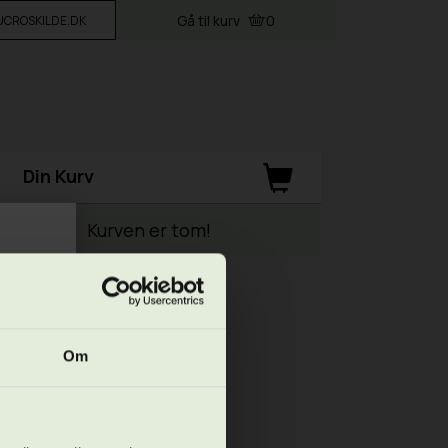
Gå til kurv
0
VUCROSKILDE.DK
Din Kurv
Kurven er tom!
Om