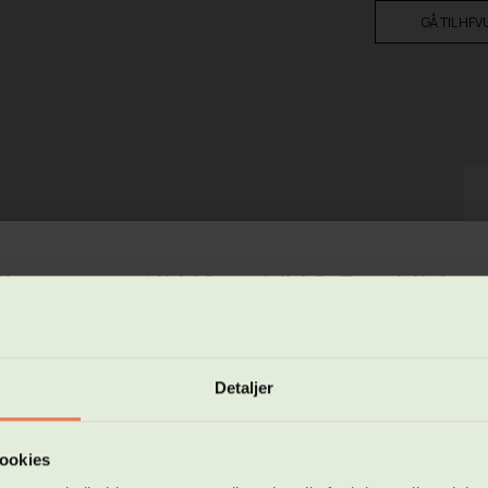
GÅ TIL HF
lkommen til Hf og VUC Roskilde -
ges webshop
Detaljer
ne webshop kan du se vores hold på følgende uddannelsestyper:
beredende voksenundervisning (FVU)
en voksenuddannelse (AVU)
de indsigt i naturvidenskabelige arbejdsmetoder og lærer
ere forberedelseseksamen (HF)
ookies
orklare fysiske fænomener.
rundniveau, der svarer til niveauet fra grundskolen.