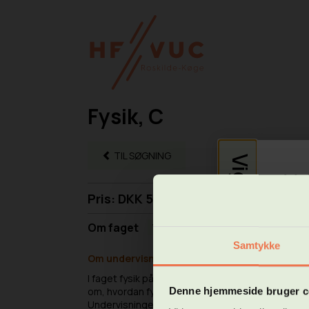
Fysik, C
TIL SØGNING
Vigtig info
Ve
Pris: DKK 550,00
Kø
Om faget
Vis beskrivelser for online-undervisning
Samtykke
I den
Om undervisningen
* For
* Alm
I faget fysik på C-niveau får du en grundlæggen
* Høj
Denne hjemmeside bruger c
om, hvordan fysiske modeller kan bruges til at f
Undervisningen tager udgangspunkt i et fagligt g