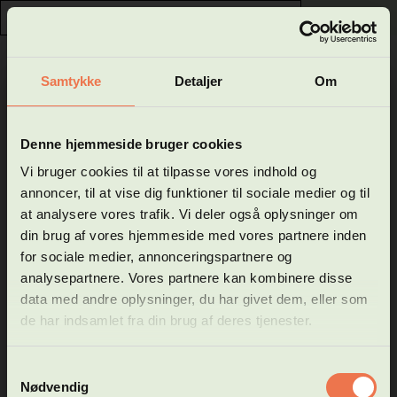
0
GÅ TIL HFVUCROSKILDE.DK
Samtykke
Detaljer
Om
Luk
Velkommen til Hf og VUC
Denne hjemmeside bruger cookies
Engelsk, E
Roskilde - Køges
Vi bruger cookies til at tilpasse vores indhold og
Vigtig info
annoncer, til at vise dig funktioner til sociale medier og til
webshop
at analysere vores trafik. Vi deler også oplysninger om
TIL SØGNING
din brug af vores hjemmeside med vores partnere inden
for sociale medier, annonceringspartnere og
I denne webshop kan du se vores hold på følgende
Pris: DKK 150,00
uddannelsestyper:
analysepartnere. Vores partnere kan kombinere disse
* Forberedende voksenundervisning (FVU)
data med andre oplysninger, du har givet dem, eller som
Om faget
* Almen voksenuddannelse (AVU)
de har indsamlet fra din brug af deres tjenester.
* Højere forberedelseseksamen (HF)
Du videreudvikler dine færdigheder i at forstå engelsk i skrift
Ansøgning om optagelse via webshop kan kun ske til Hf-
og tale, og du lærer at kommunikere på et sammenhængende
Samtykkevalg
online, på Hf-enkeltfag og Hf selvstudie.
engelsk.
Nødvendig
Du arbejder med at bruge din grundviden om almene, kulturelle