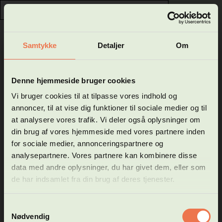
0
GÅ TIL HFVUCROSKILDE.DK
Samtykke
Detaljer
Om
Luk
Velkommen til Hf og VUC
Denne hjemmeside bruger cookies
Dansk som andetsprog, D, D
Roskilde - Køges
Vi bruger cookies til at tilpasse vores indhold og
Vigtig info
annoncer, til at vise dig funktioner til sociale medier og til
webshop
at analysere vores trafik. Vi deler også oplysninger om
TIL SØGNING
din brug af vores hjemmeside med vores partnere inden
for sociale medier, annonceringspartnere og
I denne webshop kan du se vores hold på følgende
Pris: DKK 150,00
uddannelsestyper:
analysepartnere. Vores partnere kan kombinere disse
* Forberedende voksenundervisning (FVU)
data med andre oplysninger, du har givet dem, eller som
Om faget
* Almen voksenuddannelse (AVU)
de har indsamlet fra din brug af deres tjenester.
* Højere forberedelseseksamen (HF)
Du lærer at udtrykke dig mere præcist og nuanceret i både
Ansøgning om optagelse via webshop kan kun ske til Hf-
skriftligt og mundtligt dansk, og du bliver bedre til at indgå i
Samtykkevalg
online, på Hf-enkeltfag og Hf selvstudie.
samtaler.
Nødvendig
På dette niveau arbejdes der meget med læsning af dansk og