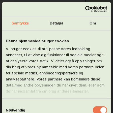
0
GÅ TIL HFVUCROSKILDE.DK
Samtykke
Detaljer
Om
Luk
Velkommen til Hf og VUC
Denne hjemmeside bruger cookies
Dansk, D
Roskilde - Køges
Vi bruger cookies til at tilpasse vores indhold og
Vigtig info
annoncer, til at vise dig funktioner til sociale medier og til
webshop
at analysere vores trafik. Vi deler også oplysninger om
TIL SØGNING
din brug af vores hjemmeside med vores partnere inden
for sociale medier, annonceringspartnere og
I denne webshop kan du se vores hold på følgende
Pris: DKK 150,00
uddannelsestyper:
analysepartnere. Vores partnere kan kombinere disse
* Forberedende voksenundervisning (FVU)
data med andre oplysninger, du har givet dem, eller som
Om faget
* Almen voksenuddannelse (AVU)
de har indsamlet fra din brug af deres tjenester.
* Højere forberedelseseksamen (HF)
Du lærer at udtrykke dig præcist og varieret og at formidle et
Ansøgning om optagelse via webshop kan kun ske til Hf-
fagligt stof både mundtligt og skriftligt.
Samtykkevalg
online, på Hf-enkeltfag og Hf selvstudie.
Du lærer desuden at forstå og at analysere ældre og nyere
Nødvendig
tekster som del af en kommunikationssituation og at se dem i