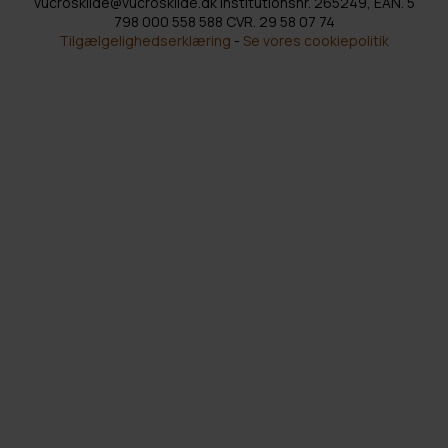
vucroskilde@vucroskilde.dk Institutionsnr. 265249, EAN. 5
798 000 558 588 CVR. 29 58 07 74
Tilgælgelighedserklæring
-
Se vores cookiepolitik